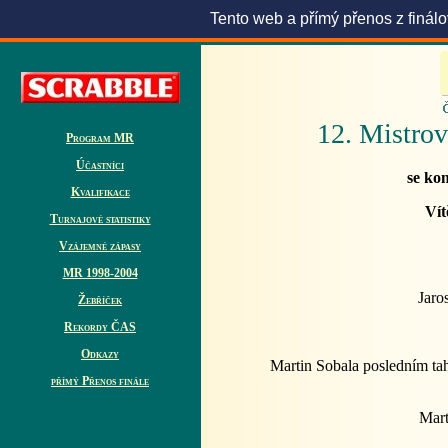
Tento web a přímý přenos z finál
12. Mistrov
Program MR
Účastníci
se kon
Kvalifikace
Vít
Turnajové statistiky
Vzájemné zápasy
MR 1998-2004
Jaro
Žebříček
Rekordy ČAS
Odkazy
Martin Sobala posledním t
přímý Přenos finále
Mart