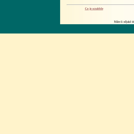
Co je scrabble
Máte-li nějaké 