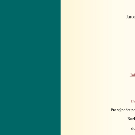
Jaro
Jak
Pá
Pro výpočet po
Rozh
sl