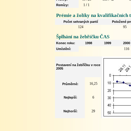
1
/
1
Remízy:
Prémie a žolíky na kvalifikačních 
Počet sehraných partií
Položené pr
124
95
Šplhání na žebříčku ČAS
Konec roku:
1998
1999
2000
116
Umístění:
Postavení na žebříčku v roce
2005
16,25
Průměrné:
6
Nejlepší:
29
Nejhorší: