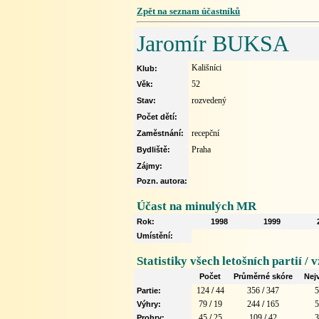
Zpět na seznam účastníků
Jaromír BUKSA
Kališníci
Klub:
52
Věk:
rozvedený
Stav:
Počet dětí:
recepční
Zaměstnání:
Praha
Bydliště:
Zájmy:
Pozn. autora:
Účast na minulých MR
Rok:
1998
1999
Umístění:
Statistiky všech letošních partií /
Počet
Průměrné skóre
Nej
124
/
44
356
/
347
Partie:
79
/
19
244
/
165
Výhry:
45
/
25
109
/
42
Prohry: